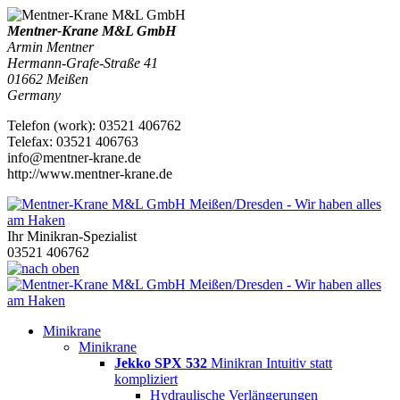
Mentner-Krane M&L GmbH
Armin Mentner
Hermann-Grafe-Straße 41
01662
Meißen
Germany
Telefon
(
work
)
:
03521 406762
Tele
fax
:
03521 406763
info@mentner-krane.de
http://www.mentner-krane.de
Ihr Minikran-Spezialist
03521 406762
Minikrane
Minikrane
Jekko SPX 532
Minikran Intuitiv statt
kompliziert
Hydraulische Verlängerungen