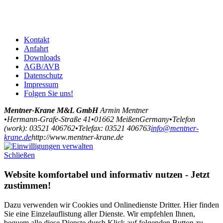
Kontakt
Anfahrt
Downloads
AGB/AVB
Datenschutz
Impressum
Folgen Sie uns!
Mentner-Krane M&L GmbH
Armin Mentner
•
Hermann-Grafe-Straße 41
•
01662
Meißen
Germany
•
Telefon
(
work
)
:
03521 406762
•
Tele
fax
:
03521 406763
info@mentner-
krane.de
http://www.mentner-krane.de
Schließen
Website komfortabel und informativ nutzen - Jetzt
zustimmen!
Dazu verwenden wir Cookies und Onlinedienste Dritter. Hier finden
Sie eine Einzelauflistung aller Dienste. Wir empfehlen Ihnen,
bequem alle diese Dienste durch Klick auf folgenden Button zu