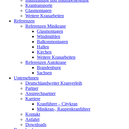
Baumfällung und Baumbesteigung
Krantransporte
Glasmontagen
Weitere Kranarbeiten
Referenzen
Referenzen Minikrane
Glasmontagen
Windmühlen
Balkonmontagen
Hallen
Kirchen
Weitere Kranarbeiten
Referenzen Autokrane
Brandenburg
Sachsen
Unternehmen
Deutschlandweiter Kranverleih
Partner
Ansprechpartner
Karriere
Kranführer – Citykran
Minikran-, Raupenkranführer
Kontakt
Anfahrt
Downloads