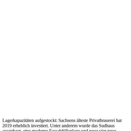
Lagerkapazitäten aufgestockt: Sachsens älteste Privatbrauerei hat
2019 erheblich investiert. Unter anderem wurde das Sudhaus
ausgebaut, eine moderne Fassabfüllanlage und neue vier neue