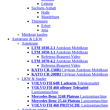
Leipzig
Sachsen-Anhalt
Halle
Magdeburg
Thüringen
Erfurt
Jena
Minikran kaufen
Autokrane & LKW
Autokrane
LTM 1030-2.1
Autokran Mobilkran
LTM 1050-3.1
Autokran Mobilkran
Referenz-Brauerei-Video
LTM 1070-4.2
Autokran Mobilkran
Referenz-Brauerei-Video
KATO CR-130Ri
Citykran Autokran Mobilkran
KATO CR-200Rf
Citykran Autokran Mobilkran
LKW & Stapler
VOLVO FH 64R Ladearm
Teleskopsattel
VOLVO FH 460 offener Telesattel
Lastzugmaschine
Mercedes Benz 3248 Plateau
Lastzugmaschine
Mercedes Benz 25.44 Plateau
Lastzugmaschine
VOLVO FH 460 PRITSCHE
Lastzugmaschine
Autokran mieten