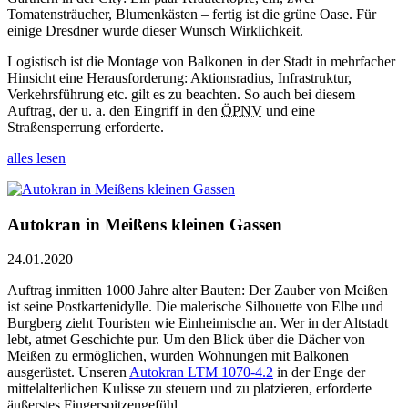
Tomatensträucher, Blumenkästen – fertig ist die grüne Oase. Für
einige Dresdner wurde dieser Wunsch Wirklichkeit.
Logistisch ist die Montage von Balkonen in der Stadt in mehrfacher
Hinsicht eine Herausforderung: Aktionsradius, Infrastruktur,
Verkehrsführung etc. gilt es zu beachten. So auch bei diesem
Auftrag, der u. a. den Eingriff in den
ÖPNV
und eine
Straßensperrung erforderte.
alles lesen
Autokran in Meißens kleinen Gassen
24.01.2020
Auftrag inmitten 1000 Jahre alter Bauten: Der Zauber von Meißen
ist seine Postkartenidylle. Die malerische Silhouette von Elbe und
Burgberg zieht Touristen wie Einheimische an. Wer in der Altstadt
lebt, atmet Geschichte pur. Um den Blick über die Dächer von
Meißen zu ermöglichen, wurden Wohnungen mit Balkonen
ausgerüstet. Unseren
Autokran LTM 1070-4.2
in der Enge der
mittelalterlichen Kulisse zu steuern und zu platzieren, erforderte
äußerstes Fingerspitzengefühl.