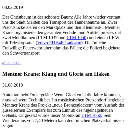
08.02.2019
Der Christbaum ist der schönste Baum: Alle Jahre wieder vertraut
uns die Stadt Meißen den Transport der Tannenbäume an. Zwei
Prachtstücke zieren den Marktplatz und den Kleinmarkt. Mentner
Krane organisierte den gesamten Verlade- und Aufstellprozess mit
zwei Mobilkranen (LTM 1035 und
LTM 1050
) und einem LKW
mit Teleskopsattel (
Volvo FH 64R Ladearm
). Die örtliche
Freiwillige Feuerwehr übernahm das Fällen; die Polizei begleitete
den Schwertransport.
alles lesen
Mentner Krane: Klang und Gloria am Haken
31.08.2018
Autokran hebt Dreiergeläut: Wenn Glocken in die Jahre kommen,
muss schwere Technik her. Im ostsächsischen Pretzendorf begleitete
Mentner Krane das Projekt „neue Bronzeglocken“ vom Aushub der
gusseisernen Exemplare bis zum Einhub des nigelnagelneuen
Geläuts. Eingesetzt wurde unser Mobilkran
LTM 1050.
Sein
Wenderadius von 7,40 Metern kam den örtlichen Platzverhältnissen
zugute.