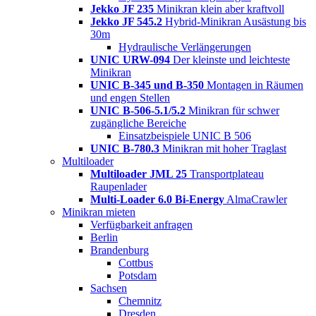
Jekko JF 235
Minikran klein aber kraftvoll
Jekko JF 545.2
Hybrid-Minikran Ausästung bis
30m
Hydraulische Verlängerungen
UNIC URW-094
Der kleinste und leichteste
Minikran
UNIC B-345 und B-350
Montagen in Räumen
und engen Stellen
UNIC B-506-5.1/5.2
Minikran für schwer
zugängliche Bereiche
Einsatzbeispiele UNIC B 506
UNIC B-780.3
Minikran mit hoher Traglast
Multiloader
Multiloader JML 25
Transportplateau
Raupenlader
Multi-Loader 6.0 Bi-Energy
AlmaCrawler
Minikran mieten
Verfügbarkeit anfragen
Berlin
Brandenburg
Cottbus
Potsdam
Sachsen
Chemnitz
Dresden