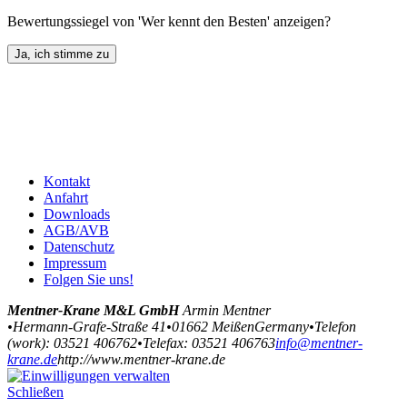
Bewertungssiegel von 'Wer kennt den Besten' anzeigen?
Kontakt
Anfahrt
Downloads
AGB/AVB
Datenschutz
Impressum
Folgen Sie uns!
Mentner-Krane M&L GmbH
Armin Mentner
•
Hermann-Grafe-Straße 41
•
01662
Meißen
Germany
•
Telefon
(
work
)
:
03521 406762
•
Tele
fax
:
03521 406763
info@mentner-
krane.de
http://www.mentner-krane.de
Schließen