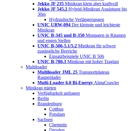
Jekko JF 235
Minikran klein aber kraftvoll
Jekko JF 545.2
Hybrid-Minikran Ausästung bis
30m
Hydraulische Verlängerungen
UNIC URW-094
Der kleinste und leichteste
Minikran
UNIC B-345 und B-350
Montagen in Räumen
und engen Stellen
UNIC B-506-5.1/5.2
Minikran für schwer
zugängliche Bereiche
Einsatzbeispiele UNIC B 506
UNIC B-780.3
Minikran mit hoher Traglast
Multiloader
Multiloader JML 25
Transportplateau
Raupenlader
Multi-Loader 6.0 Bi-Energy
AlmaCrawler
Minikran mieten
Verfügbarkeit anfragen
Berlin
Brandenburg
Cottbus
Potsdam
Sachsen
Chemnitz
Dresden