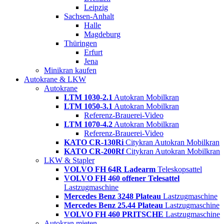
Leipzig
Sachsen-Anhalt
Halle
Magdeburg
Thüringen
Erfurt
Jena
Minikran kaufen
Autokrane & LKW
Autokrane
LTM 1030-2.1
Autokran Mobilkran
LTM 1050-3.1
Autokran Mobilkran
Referenz-Brauerei-Video
LTM 1070-4.2
Autokran Mobilkran
Referenz-Brauerei-Video
KATO CR-130Ri
Citykran Autokran Mobilkran
KATO CR-200Rf
Citykran Autokran Mobilkran
LKW & Stapler
VOLVO FH 64R Ladearm
Teleskopsattel
VOLVO FH 460 offener Telesattel
Lastzugmaschine
Mercedes Benz 3248 Plateau
Lastzugmaschine
Mercedes Benz 25.44 Plateau
Lastzugmaschine
VOLVO FH 460 PRITSCHE
Lastzugmaschine
Autokran mieten