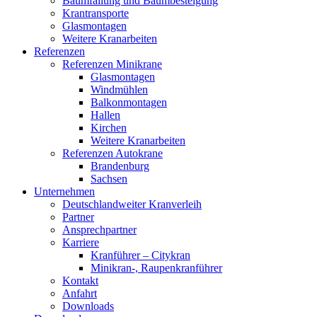
Baumfällung und Baumbesteigung
Krantransporte
Glasmontagen
Weitere Kranarbeiten
Referenzen
Referenzen Minikrane
Glasmontagen
Windmühlen
Balkonmontagen
Hallen
Kirchen
Weitere Kranarbeiten
Referenzen Autokrane
Brandenburg
Sachsen
Unternehmen
Deutschlandweiter Kranverleih
Partner
Ansprechpartner
Karriere
Kranführer – Citykran
Minikran-, Raupenkranführer
Kontakt
Anfahrt
Downloads