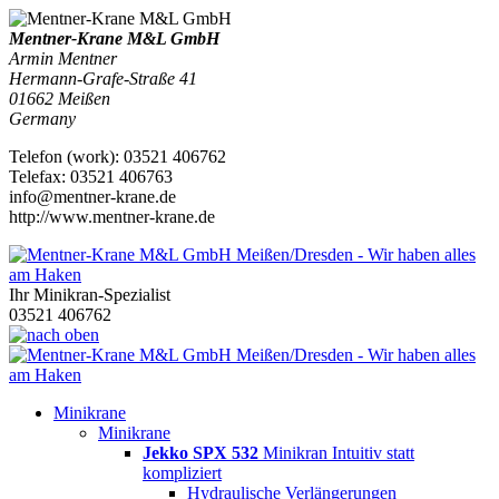
Mentner-Krane M&L GmbH
Armin Mentner
Hermann-Grafe-Straße 41
01662
Meißen
Germany
Telefon
(
work
)
:
03521 406762
Tele
fax
:
03521 406763
info@mentner-krane.de
http://www.mentner-krane.de
Ihr Minikran-Spezialist
03521 406762
Minikrane
Minikrane
Jekko SPX 532
Minikran Intuitiv statt
kompliziert
Hydraulische Verlängerungen