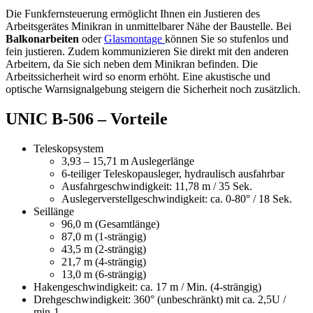
Die Funkfernsteuerung ermöglicht Ihnen ein Justieren des
Arbeitsgerätes Minikran in unmittelbarer Nähe der Baustelle. Bei
Balkonarbeiten
oder
Glasmontage
können Sie so stufenlos und
fein justieren. Zudem kommunizieren Sie direkt mit den anderen
Arbeitern, da Sie sich neben dem Minikran befinden. Die
Arbeitssicherheit wird so enorm erhöht. Eine akustische und
optische Warnsignalgebung steigern die Sicherheit noch zusätzlich.
UNIC B-506 – Vorteile
Teleskopsystem
3,93 – 15,71 m Auslegerlänge
6-teiliger Teleskopausleger, hydraulisch ausfahrbar
Ausfahrgeschwindigkeit: 11,78 m / 35 Sek.
Auslegerverstellgeschwindigkeit: ca. 0-80° / 18 Sek.
Seillänge
96,0 m (Gesamtlänge)
87,0 m (1-strängig)
43,5 m (2-strängig)
21,7 m (4-strängig)
13,0 m (6-strängig)
Hakengeschwindigkeit: ca. 17 m / Min. (4-strängig)
Drehgeschwindigkeit: 360° (unbeschränkt) mit ca. 2,5U /
min-1