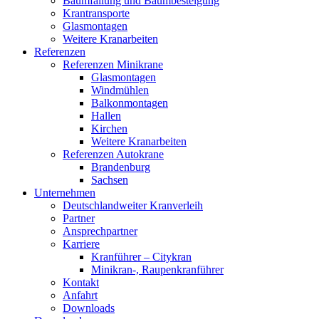
Baumfällung und Baumbesteigung
Krantransporte
Glasmontagen
Weitere Kranarbeiten
Referenzen
Referenzen Minikrane
Glasmontagen
Windmühlen
Balkonmontagen
Hallen
Kirchen
Weitere Kranarbeiten
Referenzen Autokrane
Brandenburg
Sachsen
Unternehmen
Deutschlandweiter Kranverleih
Partner
Ansprechpartner
Karriere
Kranführer – Citykran
Minikran-, Raupenkranführer
Kontakt
Anfahrt
Downloads