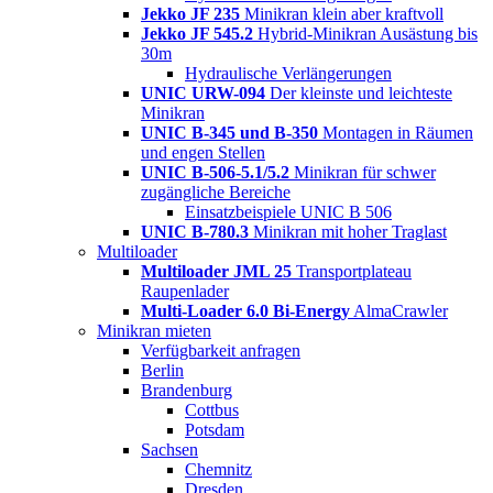
Jekko JF 235
Minikran klein aber kraftvoll
Jekko JF 545.2
Hybrid-Minikran Ausästung bis
30m
Hydraulische Verlängerungen
UNIC URW-094
Der kleinste und leichteste
Minikran
UNIC B-345 und B-350
Montagen in Räumen
und engen Stellen
UNIC B-506-5.1/5.2
Minikran für schwer
zugängliche Bereiche
Einsatzbeispiele UNIC B 506
UNIC B-780.3
Minikran mit hoher Traglast
Multiloader
Multiloader JML 25
Transportplateau
Raupenlader
Multi-Loader 6.0 Bi-Energy
AlmaCrawler
Minikran mieten
Verfügbarkeit anfragen
Berlin
Brandenburg
Cottbus
Potsdam
Sachsen
Chemnitz
Dresden