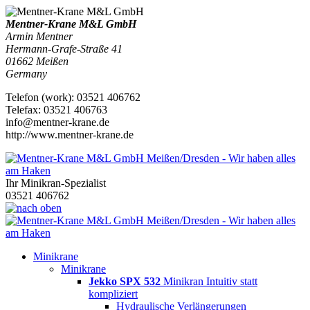
Mentner-Krane M&L GmbH
Armin Mentner
Hermann-Grafe-Straße 41
01662
Meißen
Germany
Telefon
(
work
)
:
03521 406762
Tele
fax
:
03521 406763
info@mentner-krane.de
http://www.mentner-krane.de
Ihr Minikran-Spezialist
03521 406762
Minikrane
Minikrane
Jekko SPX 532
Minikran Intuitiv statt
kompliziert
Hydraulische Verlängerungen