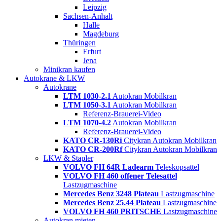
Leipzig
Sachsen-Anhalt
Halle
Magdeburg
Thüringen
Erfurt
Jena
Minikran kaufen
Autokrane & LKW
Autokrane
LTM 1030-2.1
Autokran Mobilkran
LTM 1050-3.1
Autokran Mobilkran
Referenz-Brauerei-Video
LTM 1070-4.2
Autokran Mobilkran
Referenz-Brauerei-Video
KATO CR-130Ri
Citykran Autokran Mobilkran
KATO CR-200Rf
Citykran Autokran Mobilkran
LKW & Stapler
VOLVO FH 64R Ladearm
Teleskopsattel
VOLVO FH 460 offener Telesattel
Lastzugmaschine
Mercedes Benz 3248 Plateau
Lastzugmaschine
Mercedes Benz 25.44 Plateau
Lastzugmaschine
VOLVO FH 460 PRITSCHE
Lastzugmaschine
Autokran mieten