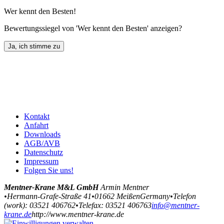
Wer kennt den Besten!
Bewertungssiegel von 'Wer kennt den Besten' anzeigen?
Kontakt
Anfahrt
Downloads
AGB/AVB
Datenschutz
Impressum
Folgen Sie uns!
Mentner-Krane M&L GmbH
Armin Mentner
•
Hermann-Grafe-Straße 41
•
01662
Meißen
Germany
•
Telefon
(
work
)
:
03521 406762
•
Tele
fax
:
03521 406763
info@mentner-
krane.de
http://www.mentner-krane.de