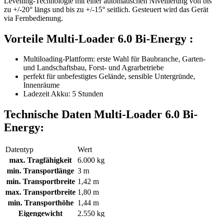
Levelling-Technologie mit einer automatischen Nivellierung von bis
zu +/-20° längs und bis zu +/-15° seitlich. Gesteuert wird das Gerät
via Fernbedienung.
Vorteile Multi-Loader 6.0 Bi-Energy :
Multiloading-Plattform: erste Wahl für Baubranche, Garten-
und Landschaftsbau, Forst- und Agrarbetriebe
perfekt für unbefestigtes Gelände, sensible Untergründe,
Innenräume
Ladezeit Akku: 5 Stunden
Technische Daten Multi-Loader 6.0 Bi-
Energy:
Datentyp
Wert
max. Tragfähigkeit
6.000 kg
min. Transportlänge
3 m
min. Transportbreite
1,42 m
max. Transportbreite
1,80 m
min. Transporthöhe
1,44 m
Eigengewicht
2.550 kg