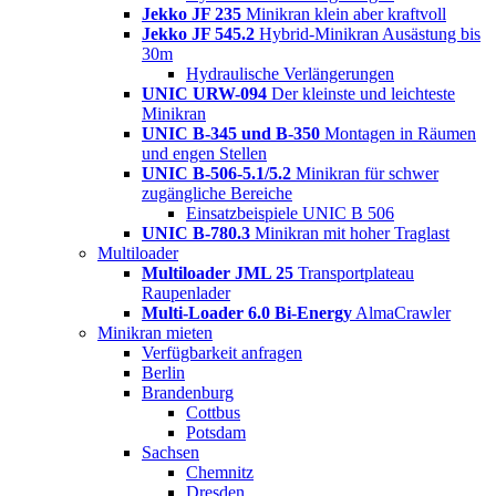
Jekko JF 235
Minikran klein aber kraftvoll
Jekko JF 545.2
Hybrid-Minikran Ausästung bis
30m
Hydraulische Verlängerungen
UNIC URW-094
Der kleinste und leichteste
Minikran
UNIC B-345 und B-350
Montagen in Räumen
und engen Stellen
UNIC B-506-5.1/5.2
Minikran für schwer
zugängliche Bereiche
Einsatzbeispiele UNIC B 506
UNIC B-780.3
Minikran mit hoher Traglast
Multiloader
Multiloader JML 25
Transportplateau
Raupenlader
Multi-Loader 6.0 Bi-Energy
AlmaCrawler
Minikran mieten
Verfügbarkeit anfragen
Berlin
Brandenburg
Cottbus
Potsdam
Sachsen
Chemnitz
Dresden