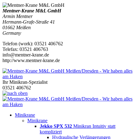
Mentner-Krane M&L GmbH
Armin Mentner
Hermann-Grafe-Straße 41
01662
Meißen
Germany
Telefon
(
work
)
:
03521 406762
Tele
fax
:
03521 406763
info@mentner-krane.de
http://www.mentner-krane.de
Ihr Minikran-Spezialist
03521 406762
Minikrane
Minikrane
Jekko SPX 532
Minikran Intuitiv statt
kompliziert
Hydraulische Verlängerungen