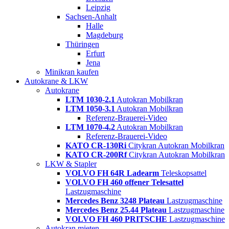
Leipzig
Sachsen-Anhalt
Halle
Magdeburg
Thüringen
Erfurt
Jena
Minikran kaufen
Autokrane & LKW
Autokrane
LTM 1030-2.1
Autokran Mobilkran
LTM 1050-3.1
Autokran Mobilkran
Referenz-Brauerei-Video
LTM 1070-4.2
Autokran Mobilkran
Referenz-Brauerei-Video
KATO CR-130Ri
Citykran Autokran Mobilkran
KATO CR-200Rf
Citykran Autokran Mobilkran
LKW & Stapler
VOLVO FH 64R Ladearm
Teleskopsattel
VOLVO FH 460 offener Telesattel
Lastzugmaschine
Mercedes Benz 3248 Plateau
Lastzugmaschine
Mercedes Benz 25.44 Plateau
Lastzugmaschine
VOLVO FH 460 PRITSCHE
Lastzugmaschine
Autokran mieten