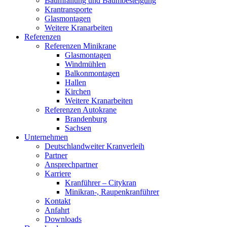
Baumfällung und Baumbesteigung
Krantransporte
Glasmontagen
Weitere Kranarbeiten
Referenzen
Referenzen Minikrane
Glasmontagen
Windmühlen
Balkonmontagen
Hallen
Kirchen
Weitere Kranarbeiten
Referenzen Autokrane
Brandenburg
Sachsen
Unternehmen
Deutschlandweiter Kranverleih
Partner
Ansprechpartner
Karriere
Kranführer – Citykran
Minikran-, Raupenkranführer
Kontakt
Anfahrt
Downloads