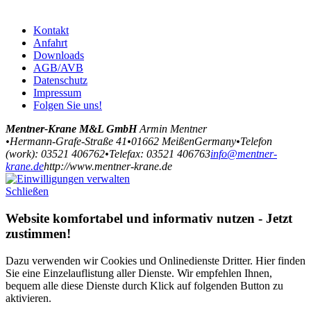
Kontakt
Anfahrt
Downloads
AGB/AVB
Datenschutz
Impressum
Folgen Sie uns!
Mentner-Krane M&L GmbH
Armin Mentner
•
Hermann-Grafe-Straße 41
•
01662
Meißen
Germany
•
Telefon
(
work
)
:
03521 406762
•
Tele
fax
:
03521 406763
info@mentner-
krane.de
http://www.mentner-krane.de
Schließen
Website komfortabel und informativ nutzen - Jetzt
zustimmen!
Dazu verwenden wir Cookies und Onlinedienste Dritter. Hier finden
Sie eine Einzelauflistung aller Dienste. Wir empfehlen Ihnen,
bequem alle diese Dienste durch Klick auf folgenden Button zu
aktivieren.