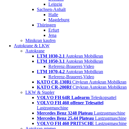
Leipzig
Sachsen-Anhalt
Halle
Magdeburg
Thüringen
Erfurt
Jena
Minikran kaufen
Autokrane & LKW
Autokrane
LTM 1030-2.1
Autokran Mobilkran
LTM 1050-3.1
Autokran Mobilkran
Referenz-Brauerei-Video
LTM 1070-4.2
Autokran Mobilkran
Referenz-Brauerei-Video
KATO CR-130Ri
Citykran Autokran Mobilkran
KATO CR-200Rf
Citykran Autokran Mobilkran
LKW & Stapler
VOLVO FH 64R Ladearm
Teleskopsattel
VOLVO FH 460 offener Telesattel
Lastzugmaschine
Mercedes Benz 3248 Plateau
Lastzugmaschine
Mercedes Benz 25.44 Plateau
Lastzugmaschine
VOLVO FH 460 PRITSCHE
Lastzugmaschine
Autokran mieten