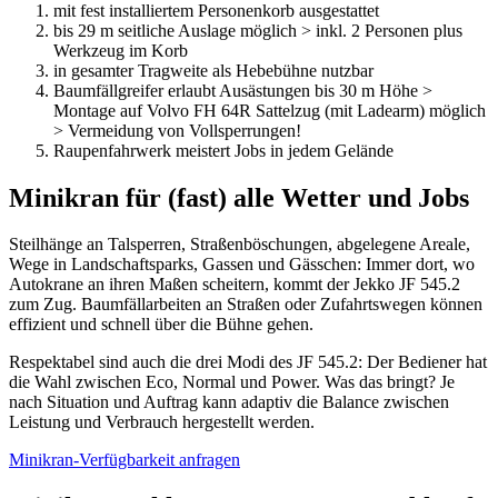
mit fest installiertem Personenkorb ausgestattet
bis 29 m seitliche Auslage möglich > inkl. 2 Personen plus
Werkzeug im Korb
in gesamter Tragweite als Hebebühne nutzbar
Baumfällgreifer erlaubt Ausästungen bis 30 m Höhe >
Montage auf Volvo FH 64R Sattelzug (mit Ladearm) möglich
> Vermeidung von Vollsperrungen!
Raupenfahrwerk meistert Jobs in jedem Gelände
Minikran für (fast) alle Wetter und Jobs
Steilhänge an Talsperren, Straßenböschungen, abgelegene Areale,
Wege in Landschaftsparks, Gassen und Gässchen: Immer dort, wo
Autokrane an ihren Maßen scheitern, kommt der Jekko JF 545.2
zum Zug. Baumfällarbeiten an Straßen oder Zufahrtswegen können
effizient und schnell über die Bühne gehen.
Respektabel sind auch die drei Modi des JF 545.2: Der Bediener hat
die Wahl zwischen Eco, Normal und Power. Was das bringt? Je
nach Situation und Auftrag kann adaptiv die Balance zwischen
Leistung und Verbrauch hergestellt werden.
Minikran-Verfügbarkeit anfragen