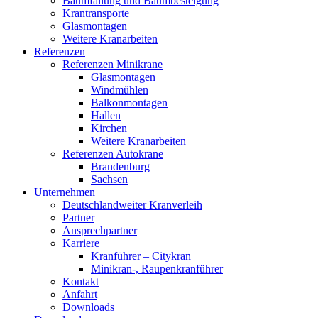
Baumfällung und Baumbesteigung
Krantransporte
Glasmontagen
Weitere Kranarbeiten
Referenzen
Referenzen Minikrane
Glasmontagen
Windmühlen
Balkonmontagen
Hallen
Kirchen
Weitere Kranarbeiten
Referenzen Autokrane
Brandenburg
Sachsen
Unternehmen
Deutschlandweiter Kranverleih
Partner
Ansprechpartner
Karriere
Kranführer – Citykran
Minikran-, Raupenkranführer
Kontakt
Anfahrt
Downloads