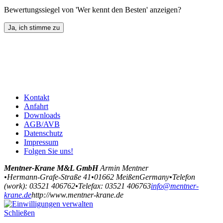
Bewertungssiegel von 'Wer kennt den Besten' anzeigen?
Kontakt
Anfahrt
Downloads
AGB/AVB
Datenschutz
Impressum
Folgen Sie uns!
Mentner-Krane M&L GmbH
Armin Mentner
•
Hermann-Grafe-Straße 41
•
01662
Meißen
Germany
•
Telefon
(
work
)
:
03521 406762
•
Tele
fax
:
03521 406763
info@mentner-
krane.de
http://www.mentner-krane.de
Schließen