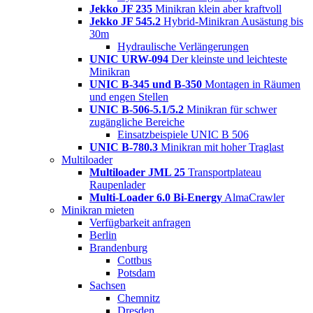
Jekko JF 235
Minikran klein aber kraftvoll
Jekko JF 545.2
Hybrid-Minikran Ausästung bis
30m
Hydraulische Verlängerungen
UNIC URW-094
Der kleinste und leichteste
Minikran
UNIC B-345 und B-350
Montagen in Räumen
und engen Stellen
UNIC B-506-5.1/5.2
Minikran für schwer
zugängliche Bereiche
Einsatzbeispiele UNIC B 506
UNIC B-780.3
Minikran mit hoher Traglast
Multiloader
Multiloader JML 25
Transportplateau
Raupenlader
Multi-Loader 6.0 Bi-Energy
AlmaCrawler
Minikran mieten
Verfügbarkeit anfragen
Berlin
Brandenburg
Cottbus
Potsdam
Sachsen
Chemnitz
Dresden