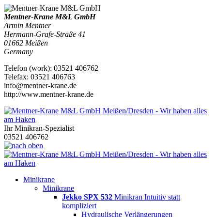
Mentner-Krane M&L GmbH
Armin Mentner
Hermann-Grafe-Straße 41
01662
Meißen
Germany
Telefon
(
work
)
:
03521 406762
Tele
fax
:
03521 406763
info@mentner-krane.de
http://www.mentner-krane.de
Ihr Minikran-Spezialist
03521 406762
Minikrane
Minikrane
Jekko SPX 532
Minikran Intuitiv statt
kompliziert
Hydraulische Verlängerungen