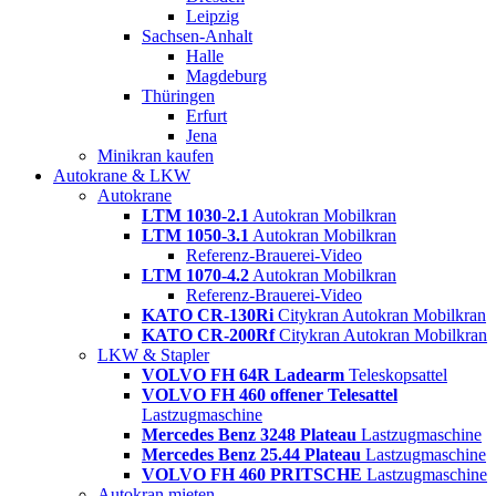
Leipzig
Sachsen-Anhalt
Halle
Magdeburg
Thüringen
Erfurt
Jena
Minikran kaufen
Autokrane & LKW
Autokrane
LTM 1030-2.1
Autokran Mobilkran
LTM 1050-3.1
Autokran Mobilkran
Referenz-Brauerei-Video
LTM 1070-4.2
Autokran Mobilkran
Referenz-Brauerei-Video
KATO CR-130Ri
Citykran Autokran Mobilkran
KATO CR-200Rf
Citykran Autokran Mobilkran
LKW & Stapler
VOLVO FH 64R Ladearm
Teleskopsattel
VOLVO FH 460 offener Telesattel
Lastzugmaschine
Mercedes Benz 3248 Plateau
Lastzugmaschine
Mercedes Benz 25.44 Plateau
Lastzugmaschine
VOLVO FH 460 PRITSCHE
Lastzugmaschine
Autokran mieten