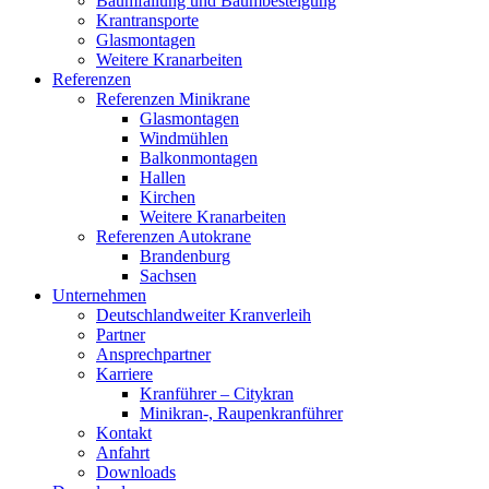
Baumfällung und Baumbesteigung
Krantransporte
Glasmontagen
Weitere Kranarbeiten
Referenzen
Referenzen Minikrane
Glasmontagen
Windmühlen
Balkonmontagen
Hallen
Kirchen
Weitere Kranarbeiten
Referenzen Autokrane
Brandenburg
Sachsen
Unternehmen
Deutschlandweiter Kranverleih
Partner
Ansprechpartner
Karriere
Kranführer – Citykran
Minikran-, Raupenkranführer
Kontakt
Anfahrt
Downloads