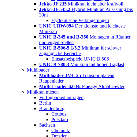
Jekko JF 235
Minikran klein aber kraftvoll
Jekko JF 545.2
Hybrid-Minikran Ausästung bis
30m
Hydraulische Verlängerungen
UNIC URW-094
Der kleinste und leichteste
Minikran
UNIC B-345 und B-350
Montagen in Räumen
und engen Stellen
UNIC B-506-5.1/5.2
Minikran für schwer
zugängliche Bereiche
Einsatzbeispiele UNIC B 506
UNIC B-780.3
Minikran mit hoher Traglast
Multiloader
Multiloader JML 25
Transportplateau
Raupenlader
Multi-Loader 6.0 Bi-Energy
AlmaCrawler
Minikran mieten
Verfügbarkeit anfragen
Berlin
Brandenburg
Cottbus
Potsdam
Sachsen
Chemnitz
Dresden