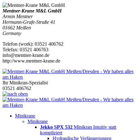
Mentner-Krane M&L GmbH
Armin Mentner
Hermann-Grafe-Straße 41
01662
Meißen
Germany
Telefon
(
work
)
:
03521 406762
Tele
fax
:
03521 406763
info@mentner-krane.de
http://www.mentner-krane.de
Ihr Minikran-Spezialist
03521 406762
Minikrane
Minikrane
Jekko SPX 532
Minikran Intuitiv statt
kompliziert
Hydraulische Verlängerungen